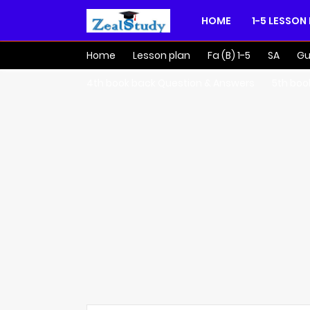
HOME
1-5 LESSON
Home
Lesson plan
Fa (B) 1-5
SA
Gu
4th book back Question & Answers
5th boo