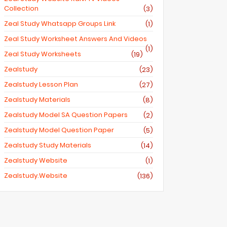
Collection
(3)
Zeal Study Whatsapp Groups Link
(1)
Zeal Study Worksheet Answers And Videos
(1)
Zeal Study Worksheets
(19)
Zealstudy
(23)
Zealstudy Lesson Plan
(27)
Zealstudy Materials
(8)
Zealstudy Model SA Question Papers
(2)
Zealstudy Model Question Paper
(5)
Zealstudy Study Materials
(14)
Zealstudy Website
(1)
Zealstudy.website
(136)