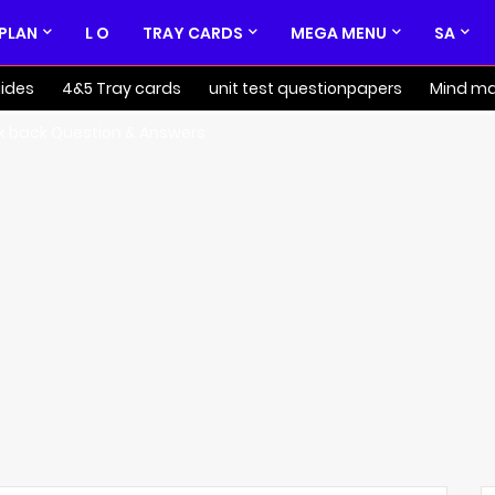
 PLAN
L O
TRAY CARDS
MEGA MENU
SA
ides
4&5 Tray cards
unit test questionpapers
Mind m
k back Question & Answers