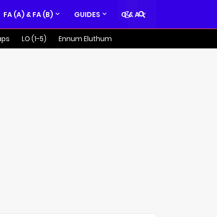
FA (A) & FA (B)
GUIDES
Q & A
aps
LO (1-5)
Ennum Eluthum