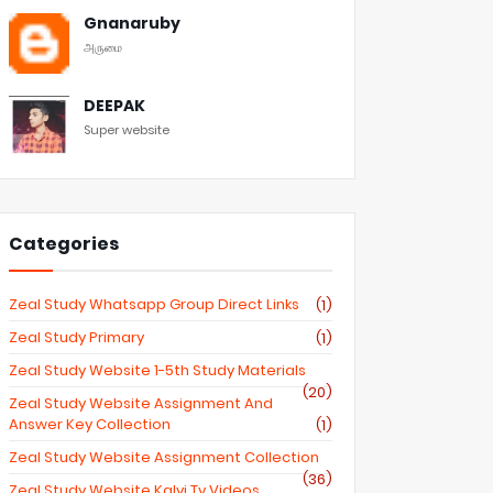
Gnanaruby
அருமை
DEEPAK
Super website
Categories
Zeal Study Whatsapp Group Direct Links
(1)
Zeal Study Primary
(1)
Zeal Study Website 1-5th Study Materials
(20)
Zeal Study Website Assignment And
Answer Key Collection
(1)
Zeal Study Website Assignment Collection
(36)
Zeal Study Website Kalvi Tv Videos