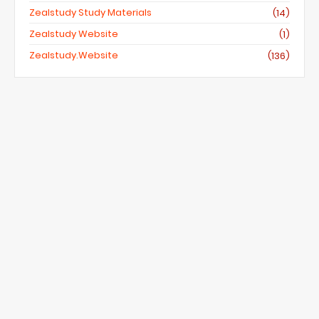
Zealstudy Study Materials
(14)
Zealstudy Website
(1)
Zealstudy.website
(136)