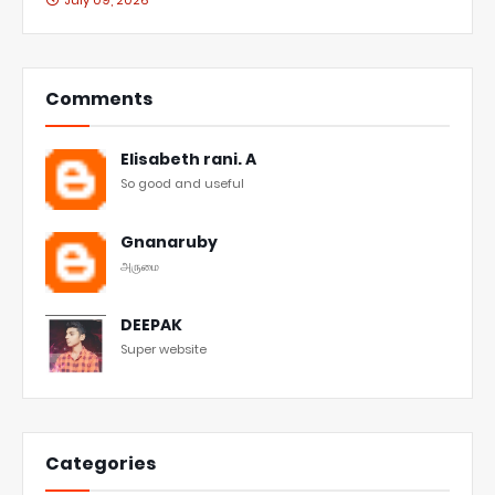
July 09, 2026
Comments
Elisabeth rani. A
So good and useful
Gnanaruby
அருமை
DEEPAK
Super website
Categories