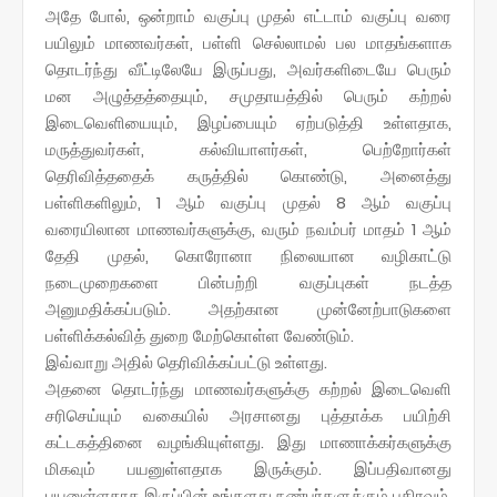
அதே போல், ஒன்றாம் வகுப்பு முதல் எட்டாம் வகுப்பு வரை
பயிலும் மாணவர்கள், பள்ளி செல்லாமல் பல மாதங்களாக
தொடர்ந்து வீட்டிலேயே இருப்பது, அவர்களிடையே பெரும்
மன அழுத்தத்தையும், சமுதாயத்தில் பெரும் கற்றல்
இடைவெளியையும், இழப்பையும் ஏற்படுத்தி உள்ளதாக,
மருத்துவர்கள், கல்வியாளர்கள், பெற்றோர்கள்
தெரிவித்ததைக் கருத்தில் கொண்டு, அனைத்து
பள்ளிகளிலும், 1 ஆம் வகுப்பு முதல் 8 ஆம் வகுப்பு
வரையிலான மாணவர்களுக்கு, வரும் நவம்பர் மாதம் 1 ஆம்
தேதி முதல், கொரோனா நிலையான வழிகாட்டு
நடைமுறைகளை பின்பற்றி வகுப்புகள் நடத்த
அனுமதிக்கப்படும். அதற்கான முன்னேற்பாடுகளை
பள்ளிக்கல்வித் துறை மேற்கொள்ள வேண்டும்.
இவ்வாறு அதில் தெரிவிக்கப்பட்டு உள்ளது.
அதனை தொடர்ந்து மாணவர்களுக்கு கற்றல் இடைவெளி
சரிசெய்யும் வகையில் அரசானது புத்தாக்க பயிற்சி
கட்டகத்தினை வழங்கியுள்ளது. இது மாணாக்கர்களுக்கு
மிகவும் பயனுள்ளதாக இருக்கும். இப்பதிவானது
பயனுள்ளதாக இருப்பின் உங்களது நண்பர்களுக்கும் பகிரவும்.