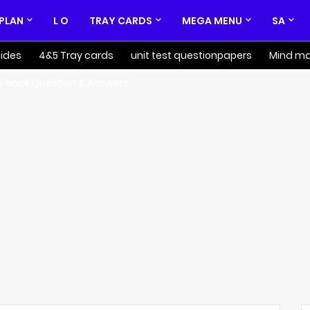
 PLAN
L O
TRAY CARDS
MEGA MENU
SA
ides
4&5 Tray cards
unit test questionpapers
Mind m
k back Question & Answers