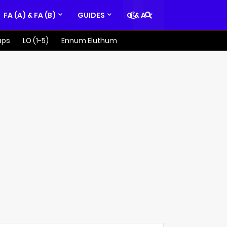
FA (A) & FA (B)
GUIDES
Q & A
aps
LO (1-5)
Ennum Eluthum