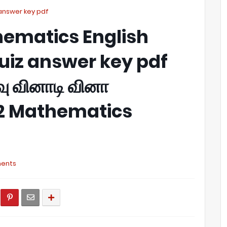
answer key pdf
hematics English
iz answer key pdf
ு வினாடி வினா
iz 2 Mathematics
ents