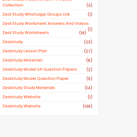
Collection
(3)
Zeal Study Whatsapp Groups Link
(1)
Zeal Study Worksheet Answers And Videos
(1)
Zeal Study Worksheets
(19)
Zealstudy
(23)
Zealstudy Lesson Plan
(27)
Zealstudy Materials
(8)
Zealstudy Model SA Question Papers
(2)
Zealstudy Model Question Paper
(5)
Zealstudy Study Materials
(14)
Zealstudy Website
(1)
Zealstudy.website
(136)