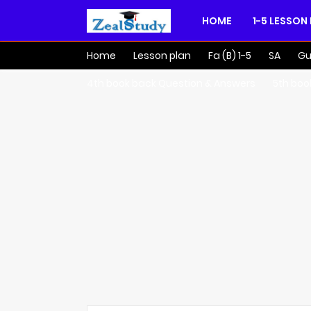
HOME
1-5 LESSON
Home
Lesson plan
Fa (B) 1-5
SA
Gu
4th book back Question & Answers
5th boo