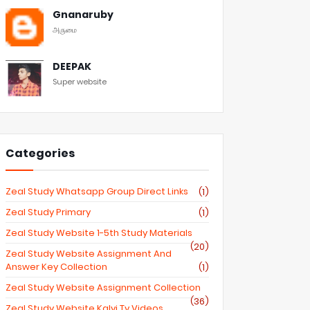
Gnanaruby
அருமை
DEEPAK
Super website
Categories
Zeal Study Whatsapp Group Direct Links
(1)
Zeal Study Primary
(1)
Zeal Study Website 1-5th Study Materials
(20)
Zeal Study Website Assignment And
Answer Key Collection
(1)
Zeal Study Website Assignment Collection
(36)
Zeal Study Website Kalvi Tv Videos