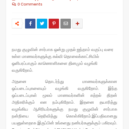
0 Comments
நமது குழுவின் சார்பாக ஒன்று முதல் ஐந்தாம் வகுப்பு வரை
உள்ள மாணவர்களுக்கு கல்வி தொலைக்காட்சியில்
ஒளிபரப்பாகும் காணொளிகளை தினமும் வழங்கி
வருகிறோம்.
அதனை தொடர்ந்து மாணவர்களுக்கான
ஒப்படைப்புகளையும் வழங்கி வருகிறோம். இந்த
ஒப்படைப்புகள் மூலம் மாணவர்களின் கற்றல் திறன்
அதிகரிக்கும் என நம்புகிறோம். இதனை தயாரித்து
வழங்கிய ஆசிரியர்களுக்கு நமது குழுவின் சார்பாக
நன்றியை தெரிவித்து கொள்கிறோம்.இப்பதிவானது
பயனுள்ளதாக இருப்பின் உங்களது நண்பர்களுக்கும் பகிரவும்.