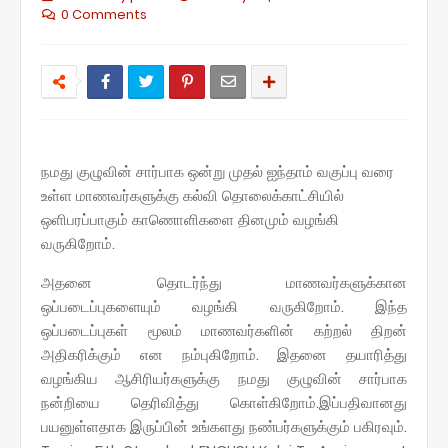
0 Comments
நமது குழுவின் சார்பாக ஒன்று முதல் ஐந்தாம் வகுப்பு வரை
உள்ள மாணவர்களுக்கு கல்வி தொலைக்காட்சியில்
ஒளிபரப்பாகும் காணொளிகளை தினமும் வழங்கி
வருகிறோம்.
அதனை தொடர்ந்து மாணவர்களுக்கான
ஒப்படைப்புகளையும் வழங்கி வருகிறோம். இந்த
ஒப்படைப்புகள் மூலம் மாணவர்களின் கற்றல் திறன்
அதிகரிக்கும் என நம்புகிறோம். இதனை தயாரித்து
வழங்கிய ஆசிரியர்களுக்கு நமது குழுவின் சார்பாக
நன்றியை தெரிவித்து கொள்கிறோம்.இப்பதிவானது
பயனுள்ளதாக இருப்பின் உங்களது நண்பர்களுக்கும் பகிரவும்.