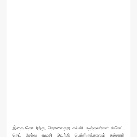
இதை தொடர்ந்து, தொலைதூர கல்வி படித்தவர்கள் ஸ்லெட்,
நெட் தேர்வு எழுதி வெற்றி பெற்றிருந்தாலும் கல்லூரி