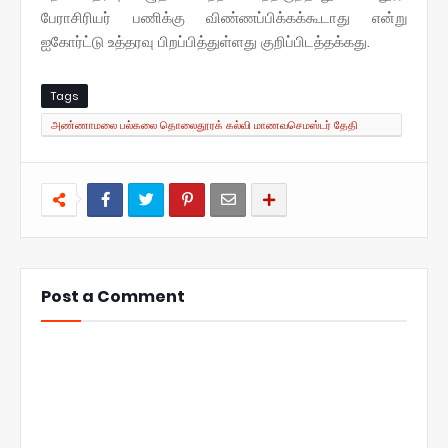
பேராசிரியர் பணிக்கு விண்ணப்பிக்கக்கூடாது என்று
ஐகோர்ட்டு உத்தரவு பிறப்பித்துள்ளது குறிப்பிடத்தக்கது.
Tags
அண்ணாமலை பல்கலை தொலைதூரக் கல்வி மாணவசெமஸ்டர் தேதி
அறிவிப்பு!
Post a Comment