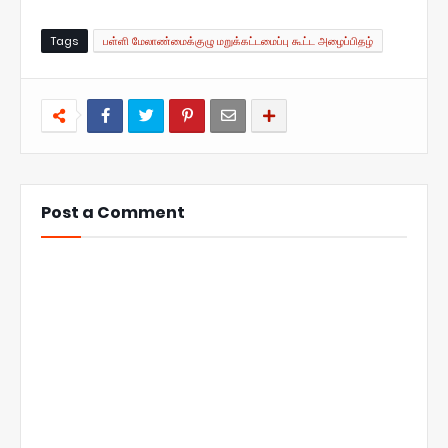
Tags
பள்ளி மேலாண்மைக்குழு மறுக்கட்டமைப்பு கூட்ட அழைப்பிதழ்
Post a Comment