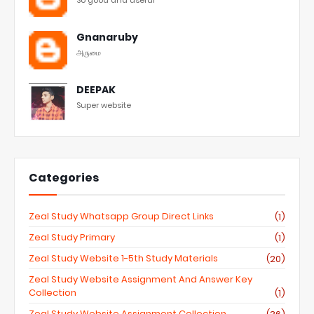
So good and useful
Gnanaruby
அருமை
DEEPAK
Super website
Categories
Zeal Study Whatsapp Group Direct Links
(1)
Zeal Study Primary
(1)
Zeal Study Website 1-5th Study Materials
(20)
Zeal Study Website Assignment And Answer Key
Collection
(1)
Zeal Study Website Assignment Collection