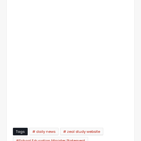
Tags
# daily news
# zeal study website
#School Education Minister Statement