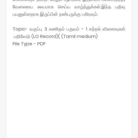
வேலையை சுலபமாக செய்ய வாழ்த்துக்கள்.இந்த பதிவு
பயனுள்ளதாக இருப்பின் நண்பருக்கு பகிரவும்.
Topic- வகுப்பு 3 கணிதம் பருவம் - 1 கற்றல் விளைவுகள்
பதிவேடு (LO Record)( (Tamil medium)
File Type - PDF