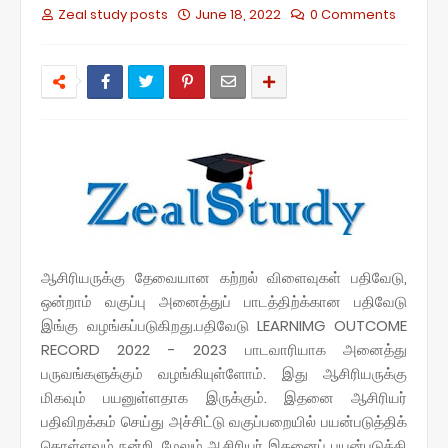
Zeal study posts
June 18, 2022
0 Comments
ஆசிரியருக்கு தேவையான கற்றல் விளைவுகள் பதிவேடு,
ஒன்றாம் வகுப்பு அனைத்துப் பாடத்திற்க்கான பதிவேடு
இங்கு வழங்கப்படுகிறது.
பதிவேடு LEARNIMG OUTCOME
RECORD 2022 - 2023 பாடவாரியாக அனைத்து
பருவங்களுக்கும் வழங்கியுள்ளோம். இது ஆசிரியருக்கு
மிகவும் பயனுள்ளதாக இருக்கும். இதனை ஆசிரியர்
பதிவிறக்கம் செய்து அச்சிட்டு வகுப்பறையில் பயன்படுத்திக்
கொள்ளவும் நன்றி. மேலும் ஆசிரியர் இதனைப் பயன்படுத்தி