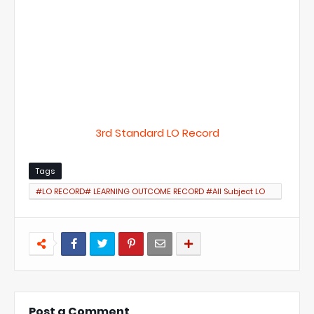
3rd Standard LO Record
Tags
#LO RECORD# LEARNING OUTCOME RECORD #All Subject LO
RECORD #Zeal Study #கற்றல் விளைவுகள் #Zeal Study Website
Post a Comment