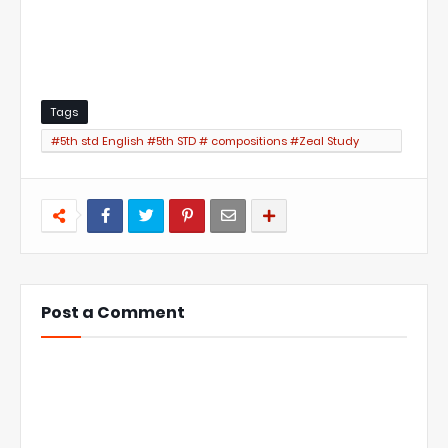
Tags
#5th std English #5th STD # compositions #Zeal Study
#Zeal Study Website
Post a Comment