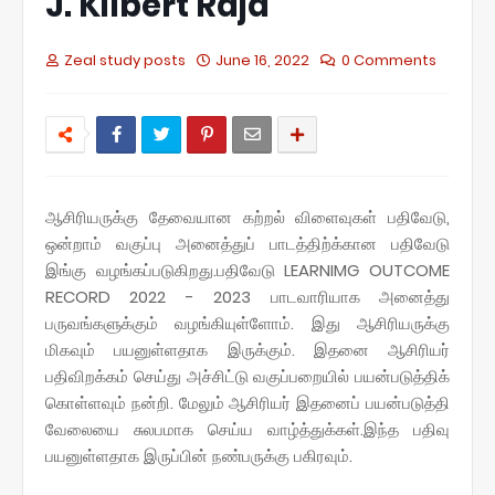
J. Kilbert Raja
Zeal study posts
June 16, 2022
0 Comments
ஆசிரியருக்கு தேவையான கற்றல் விளைவுகள் பதிவேடு,
ஒன்றாம் வகுப்பு அனைத்துப் பாடத்திற்க்கான பதிவேடு
இங்கு வழங்கப்படுகிறது.
பதிவேடு LEARNIMG OUTCOME
RECORD 2022 - 2023 பாடவாரியாக அனைத்து
பருவங்களுக்கும் வழங்கியுள்ளோம். இது ஆசிரியருக்கு
மிகவும் பயனுள்ளதாக இருக்கும். இதனை ஆசிரியர்
பதிவிறக்கம் செய்து அச்சிட்டு வகுப்பறையில் பயன்படுத்திக்
கொள்ளவும் நன்றி. மேலும் ஆசிரியர் இதனைப் பயன்படுத்தி
வேலையை சுலபமாக செய்ய வாழ்த்துக்கள்.இந்த பதிவு
பயனுள்ளதாக இருப்பின் நண்பருக்கு பகிரவும்.