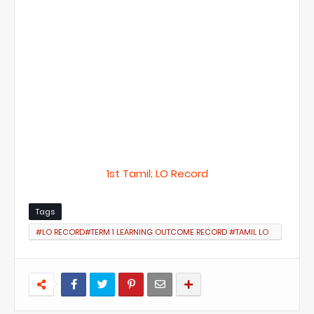
1st Tamil; LO Record
Tags
#LO RECORD#TERM 1 LEARNING OUTCOME RECORD #TAMIL LO
RECORD #Zeal Study #கற்றல் விளைவுகள் #Zeal Study Website