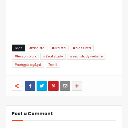
Tags
#2nd std
#3rd std
#class 1std
#lesson plan
#Zeal study
#zeal study website
#எண்ணும் எழுத்தும்
Tamil
Post a Comment