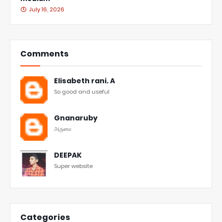
July 16, 2026
Comments
Elisabeth rani. A
So good and useful
Gnanaruby
அருமை
DEEPAK
Super website
Categories