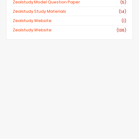
Zealstudy Model Question Paper
(5)
Zealstudy Study Materials
(14)
Zealstudy Website
(1)
Zealstudy.website
(136)