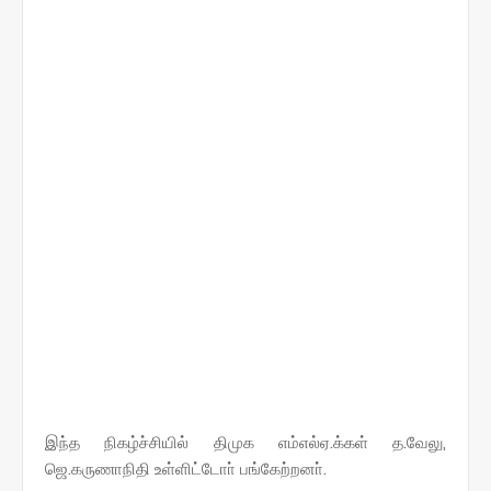
இந்த நிகழ்ச்சியில் திமுக எம்எல்ஏ.க்கள் த.வேலு,
ஜெ.கருணாநிதி உள்ளிட்டோா் பங்கேற்றனா்.