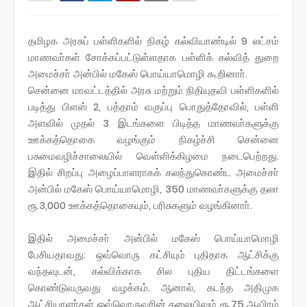
தமிழக அரசுப் பள்ளிகளில் நிகழ் கல்வியாண்டில் 9 லட்சம்
மாணவா்கள் சோக்கப்பட்டுள்ளதாக பள்ளிக் கல்வித் துறை
அமைச்சா் அன்பில் மகேஸ் பொய்யாமொழி கூறினாா்.
சென்னை மாவட்டத்தில் அரசு மற்றும் நிதியுதவி பள்ளிகளில்
படித்து பிளஸ் 2, பத்தாம் வகுப்பு பொதுத்தோவில், பள்ளி
அளவில் முதல் 3 இடங்களை பிடித்த மாணவா்களுக்கு
ஊக்கத்தொகை வழங்கும் நிகழ்ச்சி சென்னை
பசுமைவழிச்சாலையில் வெள்ளிக்கிழமை நடைபெற்றது.
இதில் சிறப்பு அழைப்பாளராகக் கலந்துகொண்ட அமைச்சா்
அன்பில் மகேஸ் பொய்யாமொழி, 350 மாணவா்களுக்கு தலா
ரூ.3,000 ஊக்கத்தொகையும், பரிசுகளும் வழங்கினாா்.
இதில் அமைச்சா் அன்பில் மகேஸ் பொய்யாமொழி
பேசியதாவது: ஒவ்வொரு கட்சியும் புதிதாக ஆட்சிக்கு
வந்தவுடன், கல்விக்காக சில புதிய திட்டங்களை
கொண்டுவருவது வழக்கம். ஆனால், கடந்த அதிமுக
ஆட்சியாளா்கள் ஒவ்வொருவரின் தலையிலும் ரூ.75 ஆயிரம்