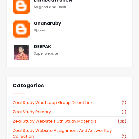
Elisabeth rani. A
So good and useful
Gnanaruby
அருமை
DEEPAK
Super website
Categories
Zeal Study Whatsapp Group Direct Links
(1)
Zeal Study Primary
(1)
Zeal Study Website 1-5th Study Materials
(20)
Zeal Study Website Assignment And Answer Key
Collection
(1)