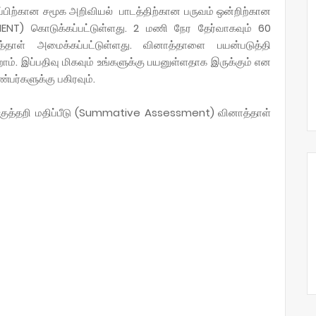
ப்பிற்கான சமூக அறிவியல் பாடத்திற்கான பருவம் ஒன்றிற்கான
ENT) கொடுக்கப்பட்டுள்ளது.
2 மணி நேர தேர்வாகவும் 60
ாள் அமைக்கப்பட்டுள்ளது. வினாத்தாளை பயன்படுத்தி
். இப்பதிவு மிகவும் உங்களுக்கு பயனுள்ளதாக இருக்கும் என
்பர்களுக்கு பகிரவும்.
ொகுத்தறி மதிப்பீடு (Summative Assessment) வினாத்தாள்