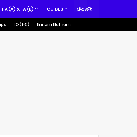
FA (A) & FA (B)
GUIDES
Q & A
aps
LO (1-5)
Ennum Eluthum