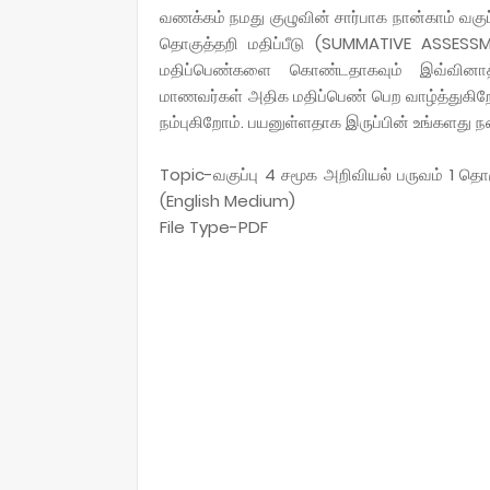
வணக்கம் நமது குழுவின் சார்பாக நான்காம் வகு
தொகுத்தறி மதிப்பீடு (SUMMATIVE ASSESSM
மதிப்பெண்களை கொண்டதாகவும் இவ்வினாத்த
மாணவர்கள் அதிக மதிப்பெண் பெற வாழ்த்துகிறோம
நம்புகிறோம். பயனுள்ளதாக இருப்பின் உங்களது நண
Topic-வகுப்பு 4 சமூக அறிவியல் பருவம் 1 த
(English Medium)
File Type-PDF