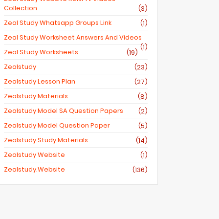
Collection
(3)
Zeal Study Whatsapp Groups Link
(1)
Zeal Study Worksheet Answers And Videos
(1)
Zeal Study Worksheets
(19)
Zealstudy
(23)
Zealstudy Lesson Plan
(27)
Zealstudy Materials
(8)
Zealstudy Model SA Question Papers
(2)
Zealstudy Model Question Paper
(5)
Zealstudy Study Materials
(14)
Zealstudy Website
(1)
Zealstudy.website
(136)