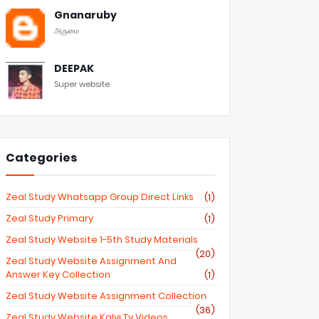
Gnanaruby
அருமை
DEEPAK
Super website
Categories
Zeal Study Whatsapp Group Direct Links
(1)
Zeal Study Primary
(1)
Zeal Study Website 1-5th Study Materials
(20)
Zeal Study Website Assignment And
Answer Key Collection
(1)
Zeal Study Website Assignment Collection
(36)
Zeal Study Website Kalvi Tv Videos