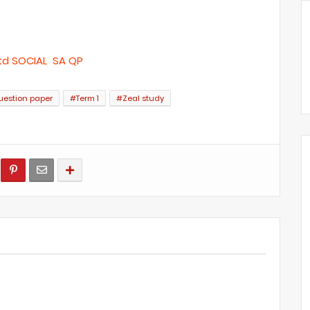
td SOCIAL SA QP
uestion paper
#Term 1
#Zeal study