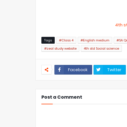
4th s
Tags
#Class 4
#English medium
#SA Q
#zeal study website
4th std Social science
Facebook
Twitter
Post a Comment