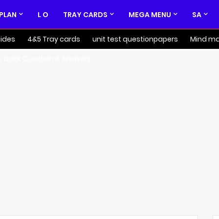
 PLAN
L O
TRAY CARDS
MEGA MENU
SA
ides
4&5 Tray cards
unit test questionpapers
Mind m
k back Question & Answers