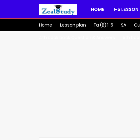
HOME
1-5 LESSON
Home
Lesson plan
Fa (B) 1-5
SA
Gu
4th book back Question & Answers
5th boo