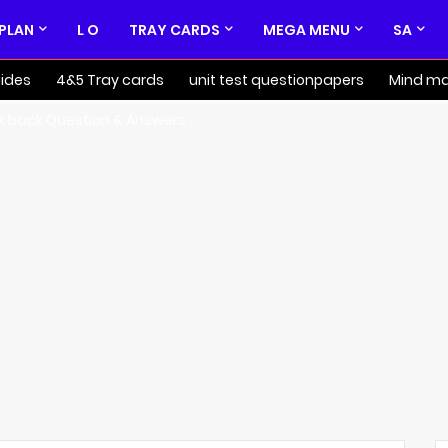
 PLAN
L O
TRAY CARDS
MEGA MENU
SA
ides
4&5 Tray cards
unit test questionpapers
Mind m
k back Question & Answers