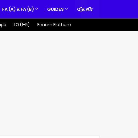
FA (A) & FA (B)
GUIDES
Q & A
aps
LO (1-5)
Ennum Eluthum