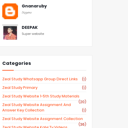
Gnanaruby
அருமை
DEEPAK
Super website
Categories
Zeal Study Whatsapp Group Direct Links
(1)
Zeal Study Primary
(1)
Zeal Study Website 1-5th Study Materials
(20)
Zeal Study Website Assignment And
Answer Key Collection
(1)
Zeal Study Website Assignment Collection
(36)
Zeal Study Website Kalvi Tv Videos