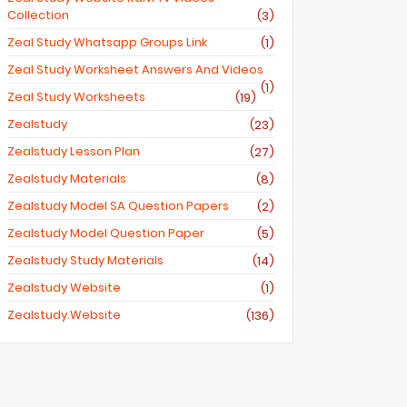
Collection
(3)
Zeal Study Whatsapp Groups Link
(1)
Zeal Study Worksheet Answers And Videos
(1)
Zeal Study Worksheets
(19)
Zealstudy
(23)
Zealstudy Lesson Plan
(27)
Zealstudy Materials
(8)
Zealstudy Model SA Question Papers
(2)
Zealstudy Model Question Paper
(5)
Zealstudy Study Materials
(14)
Zealstudy Website
(1)
Zealstudy.website
(136)