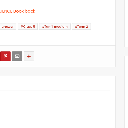
CIENCE Book back
n answer
#Class 5
#Tamil medium
#Term 2