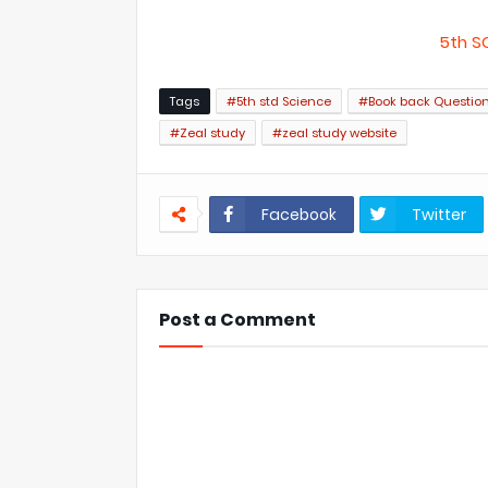
5th S
Tags
#5th std Science
#Book back Questio
#Zeal study
#zeal study website
Facebook
Twitter
Post a Comment