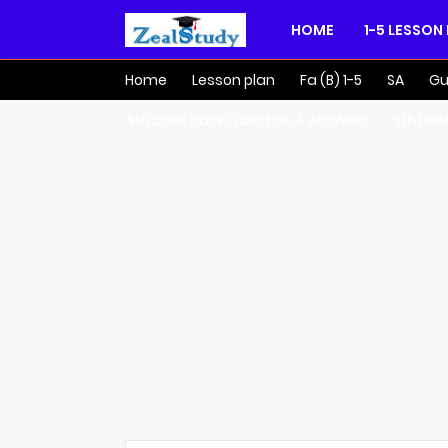
HOME
1-5 LESSON
Home
Lesson plan
Fa (B) 1-5
SA
Gu
4th book back Question & Answers
5th boo