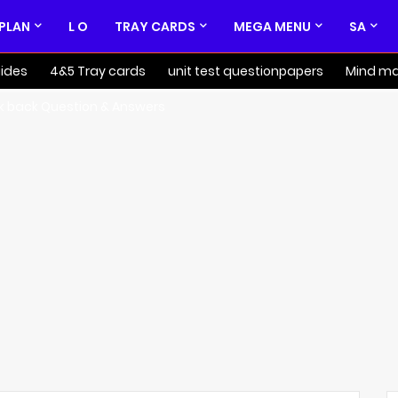
 PLAN
L O
TRAY CARDS
MEGA MENU
SA
ides
4&5 Tray cards
unit test questionpapers
Mind m
k back Question & Answers