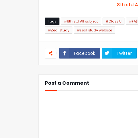
8th std 
Tags
#8th std All subject
#Class 8
#FA(
#Zeal study
#zeal study website
Facebook
Twitter
Post a Comment