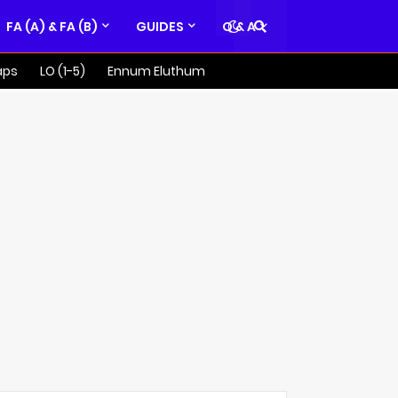
FA (A) & FA (B)
GUIDES
Q & A
aps
LO (1-5)
Ennum Eluthum