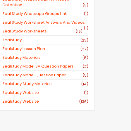
Collection
(3)
Zeal Study Whatsapp Groups Link
(1)
Zeal Study Worksheet Answers And Videos
(1)
Zeal Study Worksheets
(19)
Zealstudy
(23)
Zealstudy Lesson Plan
(27)
Zealstudy Materials
(8)
Zealstudy Model SA Question Papers
(2)
Zealstudy Model Question Paper
(5)
Zealstudy Study Materials
(14)
Zealstudy Website
(1)
Zealstudy.website
(136)