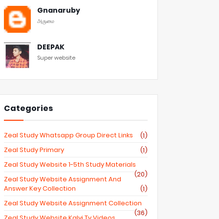
Gnanaruby
அருமை
DEEPAK
Super website
Categories
Zeal Study Whatsapp Group Direct Links
(1)
Zeal Study Primary
(1)
Zeal Study Website 1-5th Study Materials
(20)
Zeal Study Website Assignment And
Answer Key Collection
(1)
Zeal Study Website Assignment Collection
(36)
Zeal Study Website Kalvi Tv Videos