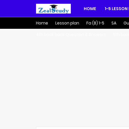
HOME
1-5 LESSON
Home
Lesson plan
Fa (B) 1-5
SA
Gu
4th book back Question & Answers
5th boo