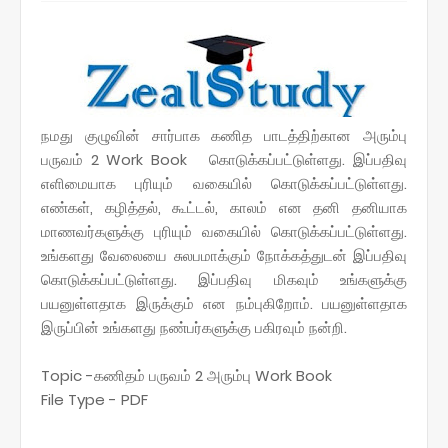
நமது குழுவின் சார்பாக கணித பாடத்திற்கான அரும்பு
பருவம் 2 Work Book கொடுக்கப்பட்டுள்ளது.
இப்பதிவு
எளிமையாக புரியும் வகையில் கொடுக்கப்பட்டுள்ளது.
எண்கள், கழித்தல், கூட்டல், காலம் என தனி தனியாக
மாணவர்களுக்கு புரியும் வகையில் கொடுக்கப்பட்டுள்ளது.
உங்களது வேலையை சுலபமாக்கும் நோக்கத்துடன் இப்பதிவு
கொடுக்கப்பட்டுள்ளது. இப்பதிவு மிகவும் உங்களுக்கு
பயனுள்ளதாக இருக்கும் என நம்புகிறோம். பயனுள்ளதாக
இருப்பின் உங்களது நண்பர்களுக்கு பகிரவும் நன்றி.
Topic -கணிதம் பருவம் 2 அரும்பு Work Book
File Type - PDF