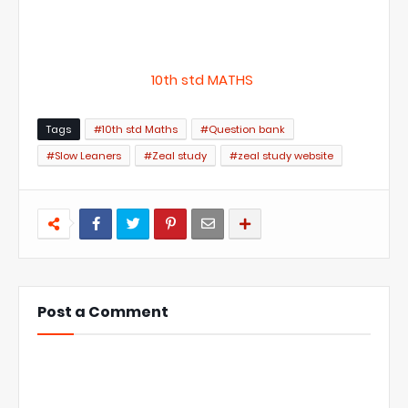
10th std MATHS
Tags
#10th std Maths
#Question bank
#Slow Leaners
#Zeal study
#zeal study website
Post a Comment