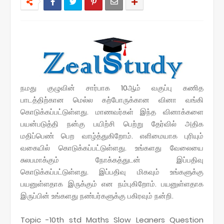
நமது குழுவின் சார்பாக 10ஆம் வகுப்பு கணித
பாடத்திற்கான மெல்ல கற்போருக்கான வினா வங்கி
கொடுக்கப்பட்டுள்ளது.
மாணவர்கள் இந்த வினாக்களை
பயன்படுத்தி நன்கு பயிற்சி பெற்று தேர்வில் அதிக
மதிப்பெண் பெற வாழ்த்துகிறோம். எளிமையாக புரியும்
வகையில் கொடுக்கப்பட்டுள்ளது. உங்களது வேலையை
சுலபமாக்கும் நோக்கத்துடன் இப்பதிவு
கொடுக்கப்பட்டுள்ளது. இப்பதிவு மிகவும் உங்களுக்கு
பயனுள்ளதாக இருக்கும் என நம்புகிறோம். பயனுள்ளதாக
இருப்பின் உங்களது நண்பர்களுக்கு பகிரவும் நன்றி.
Topic -10th std Maths Slow Leaners Question