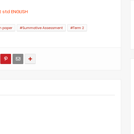
t std ENGLISH
n paper
#Summative Assessment
#Term 2