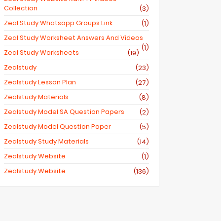
Collection
(3)
Zeal Study Whatsapp Groups Link
(1)
Zeal Study Worksheet Answers And Videos
(1)
Zeal Study Worksheets
(19)
Zealstudy
(23)
Zealstudy Lesson Plan
(27)
Zealstudy Materials
(8)
Zealstudy Model SA Question Papers
(2)
Zealstudy Model Question Paper
(5)
Zealstudy Study Materials
(14)
Zealstudy Website
(1)
Zealstudy.website
(136)