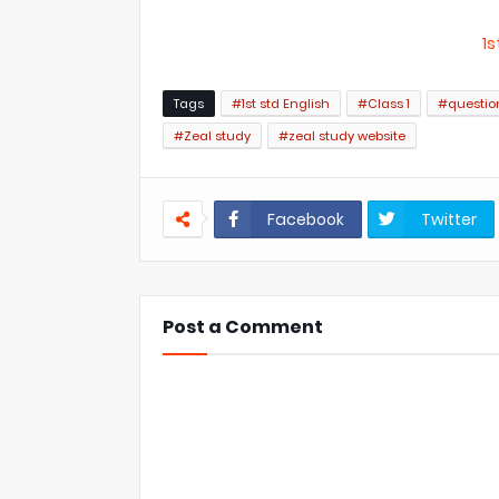
1s
Tags
#1st std English
#Class 1
#questio
#Zeal study
#zeal study website
Facebook
Twitter
Post a Comment