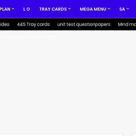
 PLAN
L O
TRAY CARDS
MEGA MENU
SA
ides
4&5 Tray cards
unit test questionpapers
Mind m
k back Question & Answers