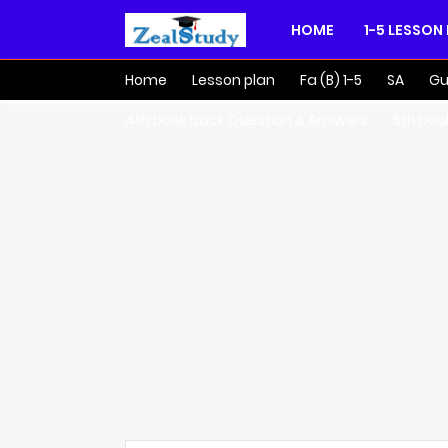
HOME
1-5 LESSON
Home
Lesson plan
Fa (B) 1-5
SA
Gu
4th book back Question & Answers
5th boo