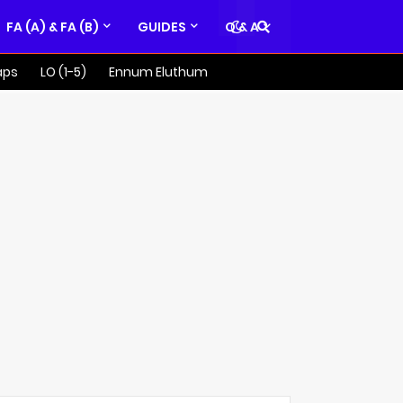
FA (A) & FA (B)
GUIDES
Q & A
aps
LO (1-5)
Ennum Eluthum