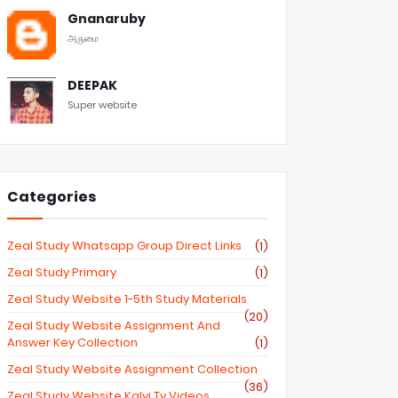
Gnanaruby
அருமை
DEEPAK
Super website
Categories
Zeal Study Whatsapp Group Direct Links
(1)
Zeal Study Primary
(1)
Zeal Study Website 1-5th Study Materials
(20)
Zeal Study Website Assignment And
Answer Key Collection
(1)
Zeal Study Website Assignment Collection
(36)
Zeal Study Website Kalvi Tv Videos