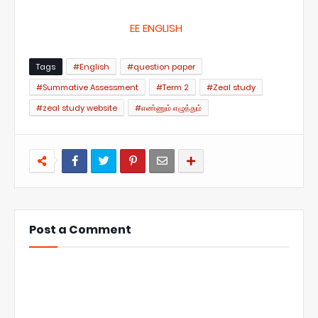
EE ENGLISH
Tags
#English
#question paper
#Summative Assessment
#Term 2
#Zeal study
#zeal study website
#எண்ணும் எழுத்தும்
Post a Comment