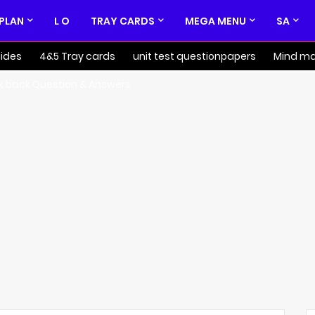
 PLAN
L O
TRAY CARDS
MEGA MENU
SA
ides
4&5 Tray cards
unit test questionpapers
Mind m
k back Question & Answers