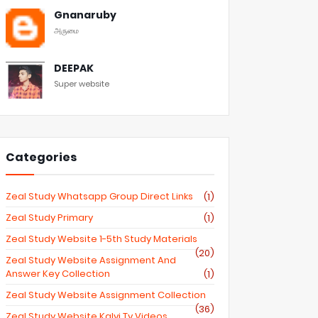
Gnanaruby
அருமை
DEEPAK
Super website
Categories
Zeal Study Whatsapp Group Direct Links
(1)
Zeal Study Primary
(1)
Zeal Study Website 1-5th Study Materials
(20)
Zeal Study Website Assignment And
Answer Key Collection
(1)
Zeal Study Website Assignment Collection
(36)
Zeal Study Website Kalvi Tv Videos