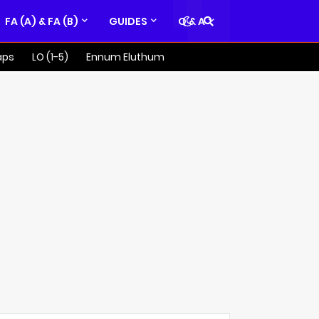
FA (A) & FA (B)
GUIDES
Q & A
aps
LO (1-5)
Ennum Eluthum