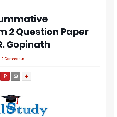
 Summative
 2 Question Paper
R. Gopinath
0 Comments