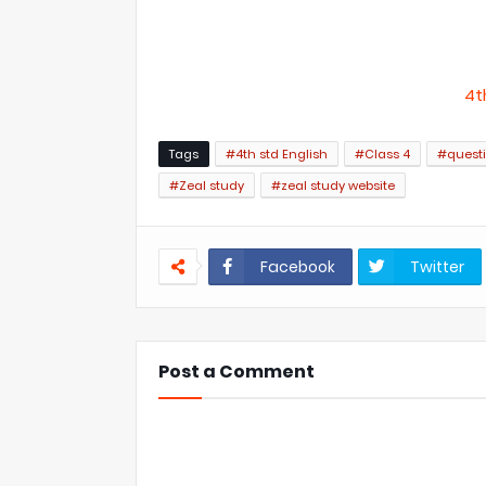
4t
Tags
#4th std English
#Class 4
#questi
#Zeal study
#zeal study website
Facebook
Twitter
Post a Comment