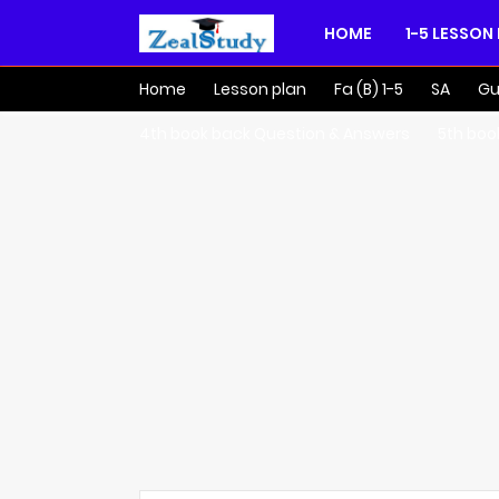
HOME
1-5 LESSON
Home
Lesson plan
Fa (B) 1-5
SA
Gu
4th book back Question & Answers
5th boo