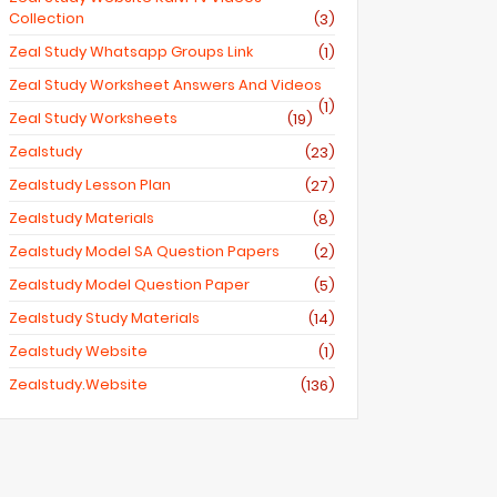
Collection
(3)
Zeal Study Whatsapp Groups Link
(1)
Zeal Study Worksheet Answers And Videos
(1)
Zeal Study Worksheets
(19)
Zealstudy
(23)
Zealstudy Lesson Plan
(27)
Zealstudy Materials
(8)
Zealstudy Model SA Question Papers
(2)
Zealstudy Model Question Paper
(5)
Zealstudy Study Materials
(14)
Zealstudy Website
(1)
Zealstudy.website
(136)