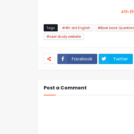
4th E
Tags
#4th std English
#Book back Questio
#zeal study website
Facebook
Twitter
Post a Comment