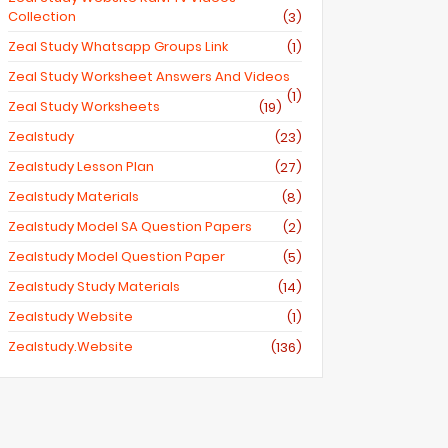
Collection
(3)
Zeal Study Whatsapp Groups Link
(1)
Zeal Study Worksheet Answers And Videos
(1)
Zeal Study Worksheets
(19)
Zealstudy
(23)
Zealstudy Lesson Plan
(27)
Zealstudy Materials
(8)
Zealstudy Model SA Question Papers
(2)
Zealstudy Model Question Paper
(5)
Zealstudy Study Materials
(14)
Zealstudy Website
(1)
Zealstudy.website
(136)