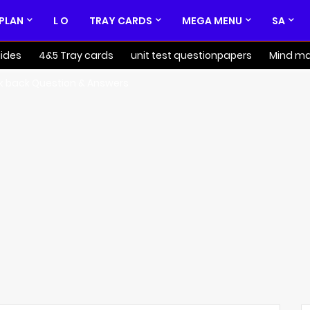
 PLAN
L O
TRAY CARDS
MEGA MENU
SA
ides
4&5 Tray cards
unit test questionpapers
Mind m
k back Question & Answers