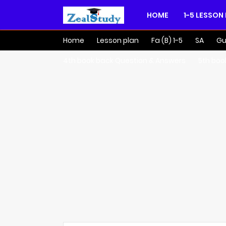
HOME
1-5 LESSON
Home
Lesson plan
Fa (B) 1-5
SA
Gu
4th book back Question & Answers
5th boo