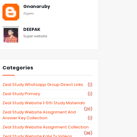
Gnanaruby
அருமை
DEEPAK
Super website
Categories
Zeal Study Whatsapp Group Direct Links
(1)
Zeal Study Primary
(1)
Zeal Study Website 1-5th Study Materials
(20)
Zeal Study Website Assignment And
Answer Key Collection
(1)
Zeal Study Website Assignment Collection
(36)
Zeal Study Website Kalvi Tv Videos