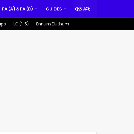
FA (A) & FA (B)
GUIDES
Q & A
aps
LO (1-5)
Ennum Eluthum