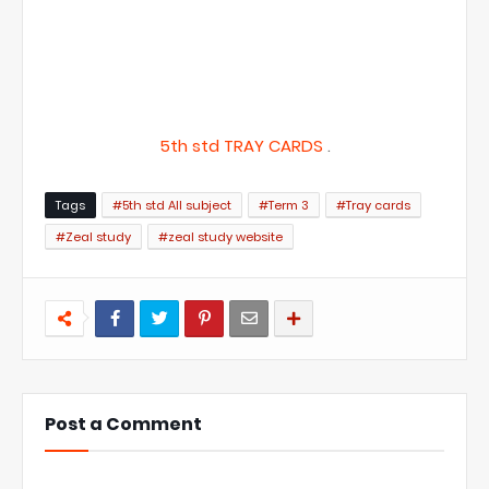
5th std TRAY CARDS
.
Tags
#5th std All subject
#Term 3
#Tray cards
#Zeal study
#zeal study website
Post a Comment