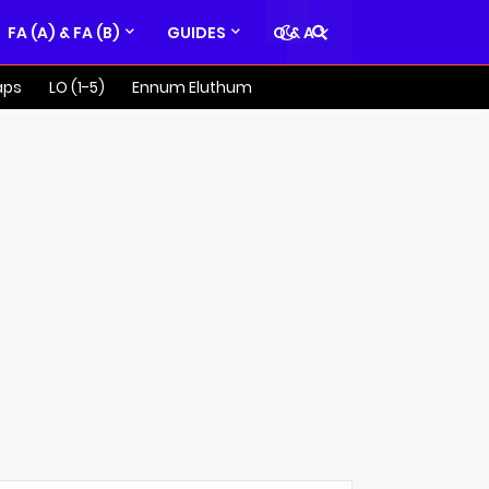
FA (A) & FA (B)
GUIDES
Q & A
aps
LO (1-5)
Ennum Eluthum