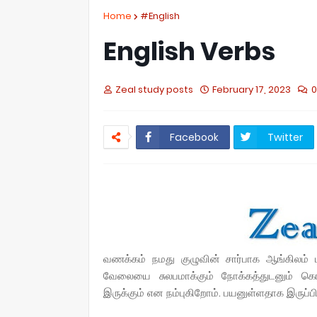
Home
#English
English Verbs
Zeal study posts
February 17, 2023
Facebook
Twitter
வணக்கம் நமது குழுவின் சார்பாக ஆங்கிலம் 
வேலையை சுலபமாக்கும் நோக்கத்துடனும் கொடுக
இருக்கும் என நம்புகிறோம். பயனுள்ளதாக இருப்பி