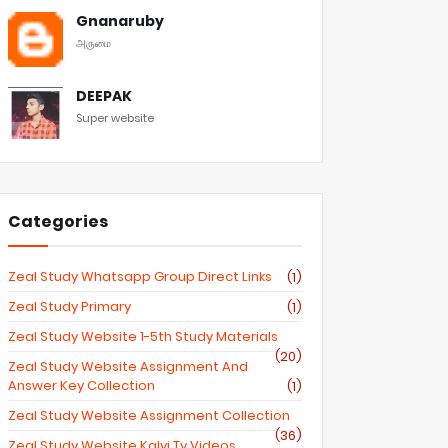
Gnanaruby
அருமை
DEEPAK
Super website
Categories
Zeal Study Whatsapp Group Direct Links
(1)
Zeal Study Primary
(1)
Zeal Study Website 1-5th Study Materials
(20)
Zeal Study Website Assignment And
Answer Key Collection
(1)
Zeal Study Website Assignment Collection
(36)
Zeal Study Website Kalvi Tv Videos