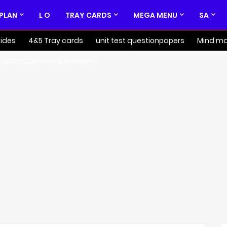
 PLAN
L O
TRAY CARDS
MEGA MENU
SA
ides
4&5 Tray cards
unit test questionpapers
Mind m
k back Question & Answers