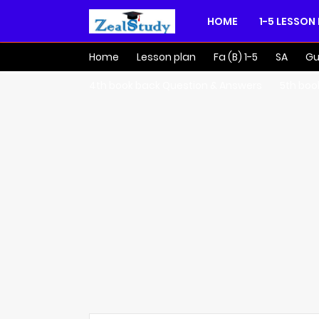
HOME
1-5 LESSON
Home
Lesson plan
Fa (B) 1-5
SA
Gu
4th book back Question & Answers
5th boo