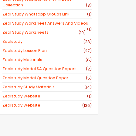
Collection
(3)
Zeal Study Whatsapp Groups Link
(1)
Zeal Study Worksheet Answers And Videos
(1)
Zeal Study Worksheets
(19)
Zealstudy
(23)
Zealstudy Lesson Plan
(27)
Zealstudy Materials
(8)
Zealstudy Model SA Question Papers
(2)
Zealstudy Model Question Paper
(5)
Zealstudy Study Materials
(14)
Zealstudy Website
(1)
Zealstudy.website
(136)