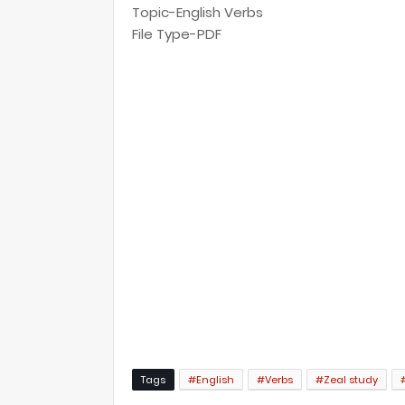
Topic-
English Verbs
File Type-PDF
Tags
#English
#Verbs
#Zeal study