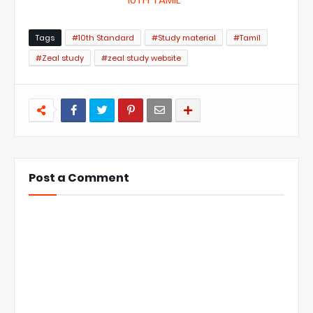
Tags
#10th Standard
#Study material
#Tamil
#Zeal study
#zeal study website
Post a Comment