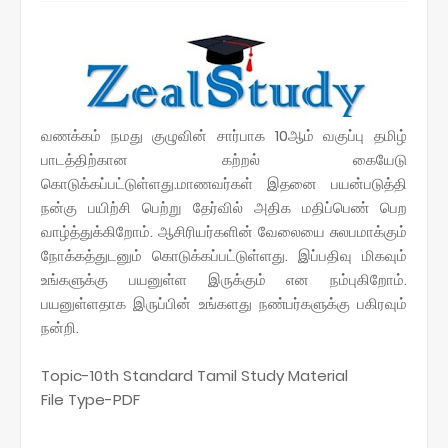
வணக்கம் நமது குழுவின் சார்பாக 10ஆம் வகுப்பு தமிழ்
பாடத்திற்கான கற்றல் கையேடு
கொடுக்கப்பட்டுள்ளது.
மாணவர்கள் இதனை பயன்படுத்தி
நன்கு பயிற்சி பெற்று தேர்வில் அதிக மதிப்பெண் பெற
வாழ்த்துக்கிறோம். ஆசிரியர்களின் வேலையை சுலபமாக்கும்
நோக்கத்துடனும் கொடுக்கப்பட்டுள்ளது. இப்பதிவு மிகவும்
உங்களுக்கு பயனுள்ள இருக்கும் என நம்புகிறோம்.
பயனுள்ளதாக இருப்பின் உங்களது நண்பர்களுக்கு பகிரவும்
நன்றி.
Topic-
10th Standard Tamil Study Material
File Type-PDF