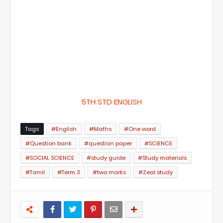
5TH STD ENGLISH
Tags
#English
#Maths
#One word
#Question bank
#question paper
#SCIENCE
#SOCIAL SCIENCE
#study guide
#Study materials
#Tamil
#Term 3
#two marks
#Zeal study