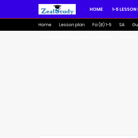
HOME
1-5 LESSON
Home
Lesson plan
Fa (B) 1-5
SA
Gu
4th book back Question & Answers
5th boo