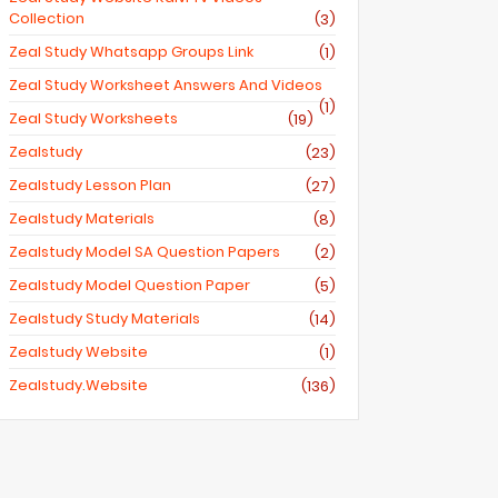
Collection
(3)
Zeal Study Whatsapp Groups Link
(1)
Zeal Study Worksheet Answers And Videos
(1)
Zeal Study Worksheets
(19)
Zealstudy
(23)
Zealstudy Lesson Plan
(27)
Zealstudy Materials
(8)
Zealstudy Model SA Question Papers
(2)
Zealstudy Model Question Paper
(5)
Zealstudy Study Materials
(14)
Zealstudy Website
(1)
Zealstudy.website
(136)