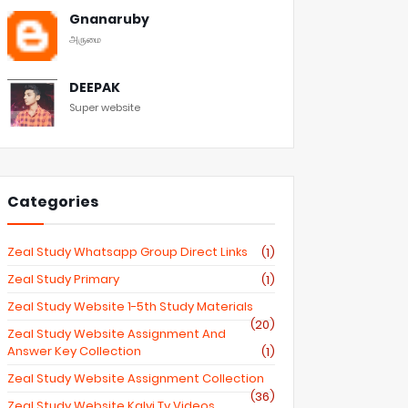
Gnanaruby
அருமை
DEEPAK
Super website
Categories
Zeal Study Whatsapp Group Direct Links
(1)
Zeal Study Primary
(1)
Zeal Study Website 1-5th Study Materials
(20)
Zeal Study Website Assignment And
Answer Key Collection
(1)
Zeal Study Website Assignment Collection
(36)
Zeal Study Website Kalvi Tv Videos