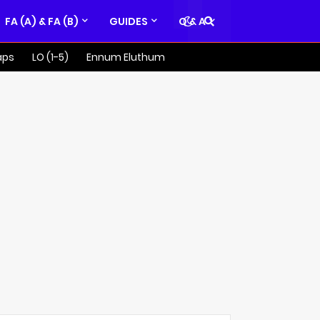
FA (A) & FA (B)
GUIDES
Q & A
aps
LO (1-5)
Ennum Eluthum