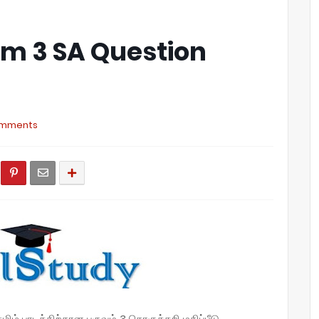
rm 3 SA Question
omments
மிழ் பாடத்திற்கான பருவம் 3 தொகுத்தறி மதிப்பீடு