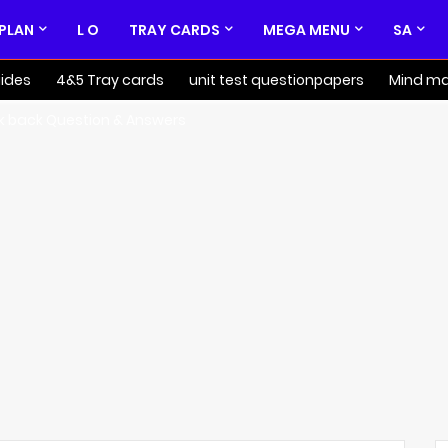
 PLAN
L O
TRAY CARDS
MEGA MENU
SA
ides
4&5 Tray cards
unit test questionpapers
Mind m
k back Question & Answers