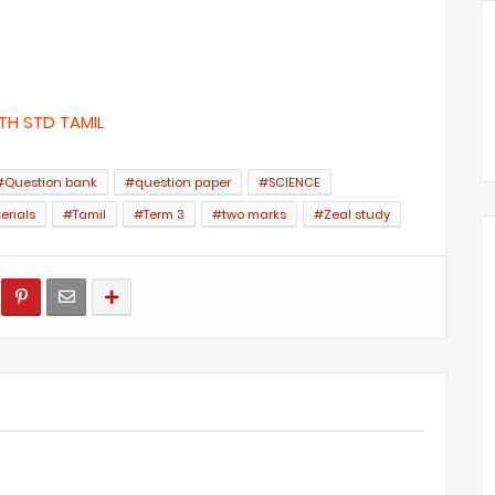
TH STD TAMIL
#Question bank
#question paper
#SCIENCE
erials
#Tamil
#Term 3
#two marks
#Zeal study