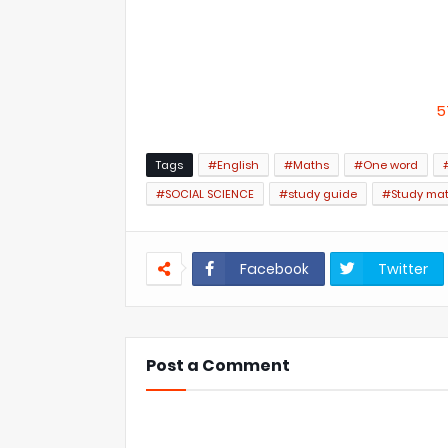
5
Tags
#English
#Maths
#One word
#SOCIAL SCIENCE
#study guide
#Study mat
Facebook
Twitter
Post a Comment