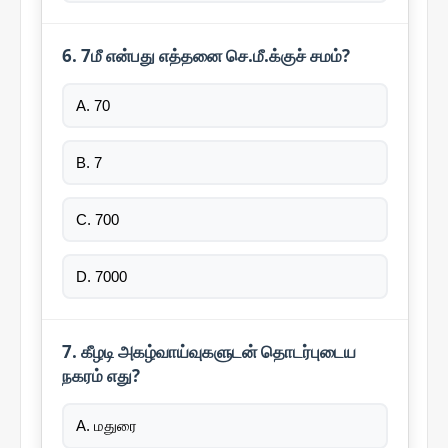
6. 7மீ என்பது எத்தனை செ.மீ.க்குச் சமம்?
A. 70
B. 7
C. 700
D. 7000
7. கீழடி அகழ்வாய்வுகளுடன் தொடர்புடைய
நகரம் எது?
A. மதுரை