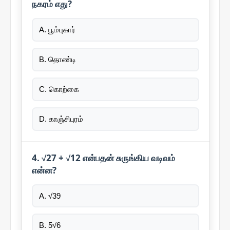
நகரம் எது?
A. பூம்புகார்
B. தொண்டி
C. கொற்கை
D. காஞ்சிபுரம்
4. √27 + √12 என்பதன் சுருங்கிய வடிவம்
என்ன?
A. √39
B. 5√6