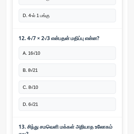
D. 4-ல் 1 பங்கு
12. 4√7 × 2√3 என்பதன் மதிப்பு என்ன?
A. 16√10
B. 8√21
C. 8√10
D. 6√21
13. சிந்து சமவெளி மக்கள் அறியாத உலோகம்
எது?