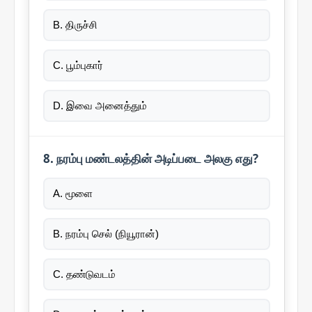
B. திருச்சி
C. பூம்புகார்
D. இவை அனைத்தும்
8. நரம்பு மண்டலத்தின் அடிப்படை அலகு எது?
A. மூளை
B. நரம்பு செல் (நியூரான்)
C. தண்டுவடம்