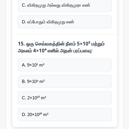
C. விகிதமுறு அல்லது விகிதமுறா எண்
D. எப்போதும் விகிதமுறு எண்
15. ஒரு செவ்வகத்தின் நீளம் 5×10⁵ மற்றும்
அகலம் 4×10⁴ எனில் அதன் பரப்பளவு:
A. 9×10¹ m²
B. 9×10⁹ m²
C. 2×10¹⁰ m²
D. 20×10²⁰ m²