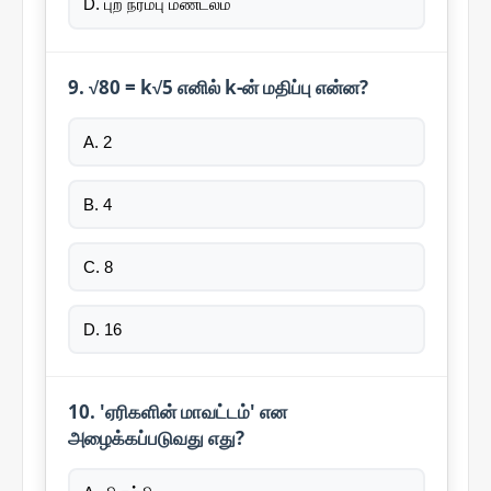
D. புற நரம்பு மண்டலம்
9. √80 = k√5 எனில் k-ன் மதிப்பு என்ன?
A. 2
B. 4
C. 8
D. 16
10. 'ஏரிகளின் மாவட்டம்' என
அழைக்கப்படுவது எது?