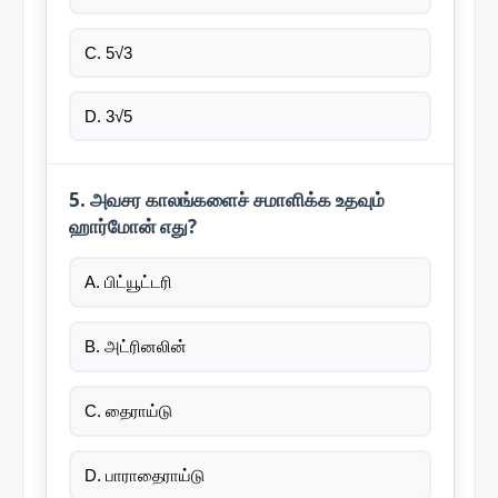
C. 5√3
D. 3√5
5. அவசர காலங்களைச் சமாளிக்க உதவும்
ஹார்மோன் எது?
A. பிட்யூட்டரி
B. அட்ரினலின்
C. தைராய்டு
D. பாராதைராய்டு