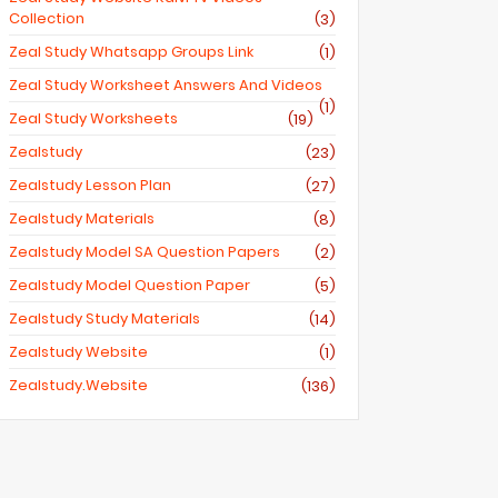
Collection
(3)
Zeal Study Whatsapp Groups Link
(1)
Zeal Study Worksheet Answers And Videos
(1)
Zeal Study Worksheets
(19)
Zealstudy
(23)
Zealstudy Lesson Plan
(27)
Zealstudy Materials
(8)
Zealstudy Model SA Question Papers
(2)
Zealstudy Model Question Paper
(5)
Zealstudy Study Materials
(14)
Zealstudy Website
(1)
Zealstudy.website
(136)