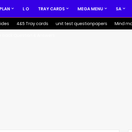
 PLAN
L O
TRAY CARDS
MEGA MENU
SA
ides
4&5 Tray cards
unit test questionpapers
Mind m
k back Question & Answers