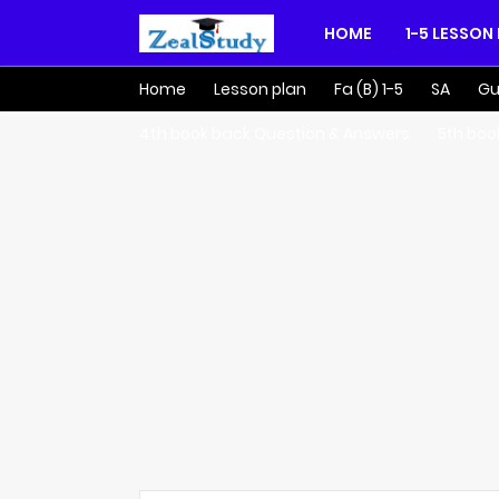
HOME
1-5 LESSON
Home
Lesson plan
Fa (B) 1-5
SA
Gu
4th book back Question & Answers
5th boo