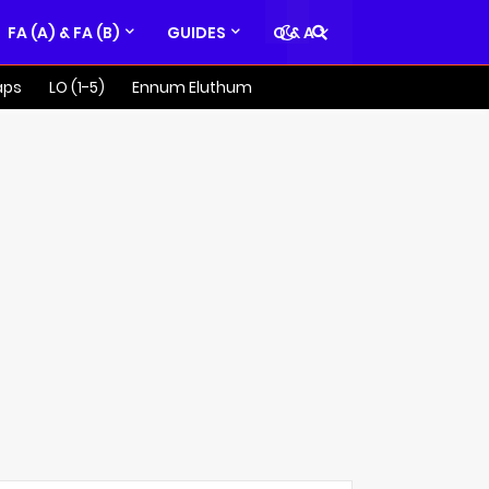
FA (A) & FA (B)
GUIDES
Q & A
aps
LO (1-5)
Ennum Eluthum