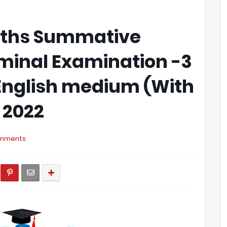
aths Summative
inal Examination -3
English medium (With
 2022
mments