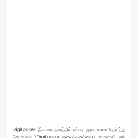
DigiLocker இணையதளத்தில் எப்படி முடிவுகளை தெரிந்து
கொள்வது..?DigiLocker வலைத்தளத்தைப் பார்வையிடவும்