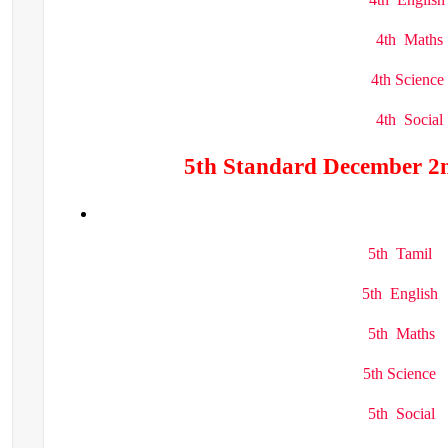
4th Maths
4th Science
4th Social
5th Standard December 2n
5th Tamil
5th English
5th Maths
5th Science
5th Social