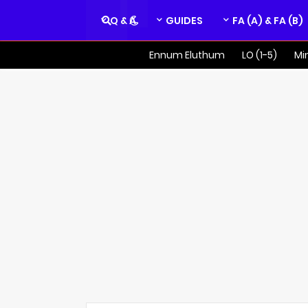
Q & A
GUIDES
FA (A) & FA (B)
Ennum Eluthum
LO (1-5)
Mi