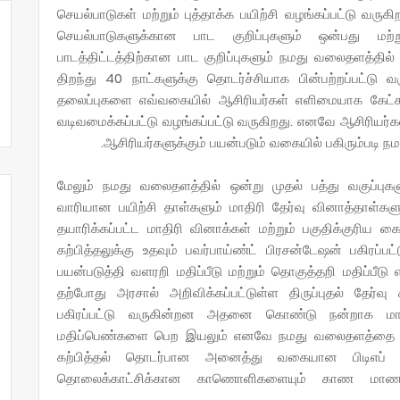
செயல்பாடுகள் மற்றும் புத்தாக்க பயிற்சி வழங்கப்பட்டு வருகி
செயல்பாடுகளுக்கான பாட குறிப்புகளும் ஒன்பது மற்று
பாடத்திட்டத்திற்கான பாட குறிப்புகளும் நமது வலைதளத்தில் வ
திறந்து 40 நாட்களுக்கு தொடர்ச்சியாக பின்பற்றப்பட்
தலைப்புகளை எவ்வகையில் ஆசிரியர்கள் எளிமையாக கேட்கலா
வடிவமைக்கப்பட்டு வழங்கப்பட்டு வருகிறது. எனவே ஆசிரியர
ஆசிரியர்களுக்கும் பயன்படும் வகையில் பகிரும்படி 
மேலும் நமது வலைதளத்தில் ஒன்று முதல் பத்து வகுப்பு
வாரியான பயிற்சி தாள்களும் மாதிரி தேர்வு வினாத்தாள்களும
தயாரிக்கப்பட்ட மாதிரி வினாக்கள் மற்றும் பகுதிக்குரிய 
கற்பித்தலுக்கு உதவும் பவர்பாய்ண்ட் பிரசன்டேஷன் பகிரப்
பயன்படுத்தி வளரறி மதிப்பீடு மற்றும் தொகுத்தறி மதிப்பீ
தற்போது அரசால் அறிவிக்கப்பட்டுள்ள திருப்புதல் தேர
பகிரப்பட்டு வருகின்றன அதனை கொண்டு நன்றாக மாணவ
மதிப்பெண்களை பெற இயலும் எனவே நமது வலைதளத்தை தொடர
கற்பித்தல் தொடர்பான அனைத்து வகையான பிடிஎப் 
தொலைக்காட்சிக்கான காணொளிகளையும் காண மாணவர்கள