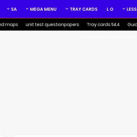
SA
MEGA MENU
TRAY CARDS
L O
nd maps
unit test questionpapers
4&5 Tray cards
Gui
5th book back Question &