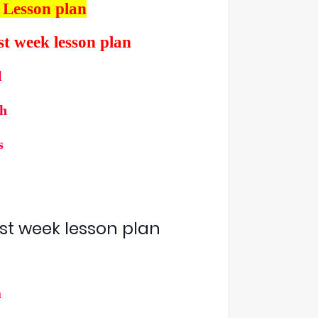
 Lesson plan
t week lesson plan
l
sh
s
t week lesson plan
h