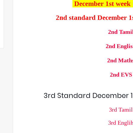
December 1st week
2nd standard December 1s
2nd Tami
2nd Engli
2nd Math
2nd EVS
3rd Standard December 1s
3rd Tamil
3rd Engli