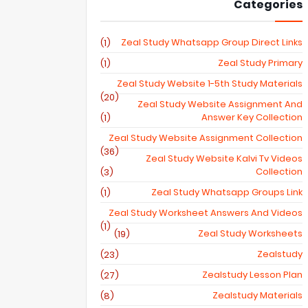
Categories
Zeal Study Whatsapp Group Direct Links
(1)
Zeal Study Primary
(1)
Zeal Study Website 1-5th Study Materials
(20)
Zeal Study Website Assignment And
Answer Key Collection
(1)
Zeal Study Website Assignment Collection
(36)
Zeal Study Website Kalvi Tv Videos
Collection
(3)
Zeal Study Whatsapp Groups Link
(1)
Zeal Study Worksheet Answers And Videos
(1)
Zeal Study Worksheets
(19)
Zealstudy
(23)
Zealstudy Lesson Plan
(27)
Zealstudy Materials
(8)