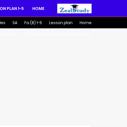
1-5 LESSON PLAN
HOME
des
SA
Fa (B) 1-5
Lesson plan
Home
 Answers
4th book back Question & Answers