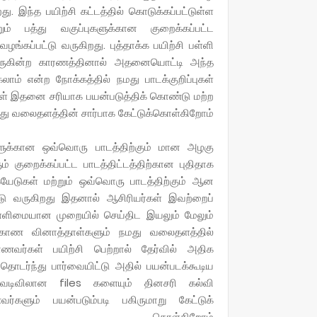
றது. இந்த பயிற்சி கட்டத்தில் கொடுக்கப்பட்டுள்ள
ம் பத்து வகுப்புகளுக்கான குறைக்கப்பட்ட
ழங்கப்பட்டு வருகிறது. புத்தாக்க பயிற்சி பள்ளி
டு வருகின்ற காரணத்தினால் அதனையொட்டி அந்த
ம் என்ற நோக்கத்தில் நமது பாடக்குறிப்புகள்
்கள் இதனை சரியாக பயன்படுத்திக் கொண்டு மற்ற
நமது வலைதளத்தின் சார்பாக கேட்டுக்கொள்கிறோம்.
களுக்கான ஒவ்வொரு பாடத்திற்கும் மான அழகு
் குறைக்கப்பட்ட பாடத்திட்டத்திற்கான புதிதாக
கையேடுகள் மற்றும் ஒவ்வொரு பாடத்திற்கும் ஆன
பட்டு வருகிறது இதனால் ஆசிரியர்கள் இவற்றைப்
டு எளிமையான முறையில் செய்திட இயலும் மேலும்
்வு காண வினாத்தாள்களும் நமது வலைதளத்தில்
ர்கள் பயிற்சி பெற்றால் தேர்வில் அதிக
்ந்து பார்வையிட்டு அதில் பயன்படக்கூடிய
வடிவிலான files களையும் தினசரி கல்வி
ும் பயன்படும்படி பகிருமாறு கேட்டுக்
கொள்கிறோம்.