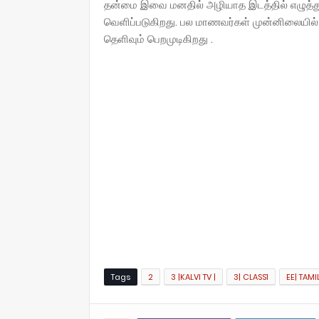
தன்மை இவை மனதில் அழியாத இடத்தில் எழுத்துக
வெளிப்படுகிறது. பல மாணவர்கள் முன்னிலையில் த
தெளிவும் பெறமுடிகிறது .
Tags
2
3 |KALVI TV |
3| CLASS1
EE| TAMIL