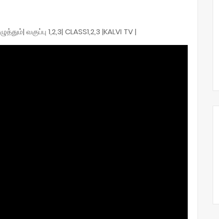
்தும்| வகுப்பு 1,2,3| CLASS1,2,3 |KALVI TV |