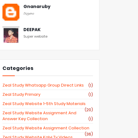
Gnanaruby
அருமை
DEEPAK
Super website
Categories
Zeal Study Whatsapp Group Direct Links
(1)
Zeal Study Primary
(1)
Zeal Study Website 1-5th Study Materials
(20)
Zeal Study Website Assignment And
Answer Key Collection
(1)
Zeal Study Website Assignment Collection
(36)
Zeal Study Website Kalvi Tv Videos