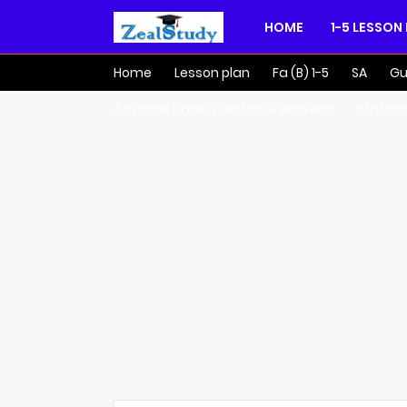
HOME
1-5 LESSON
Home
Lesson plan
Fa (B) 1-5
SA
Gu
4th book back Question & Answers
5th boo