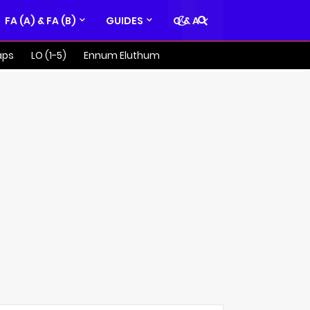
FA (A) & FA (B)
GUIDES
Q & A
aps
LO (1-5)
Ennum Eluthum