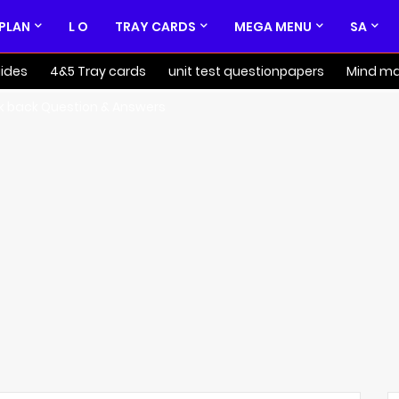
 PLAN
L O
TRAY CARDS
MEGA MENU
SA
ides
4&5 Tray cards
unit test questionpapers
Mind m
k back Question & Answers