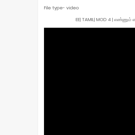
File type- video
EE| TAMIL| MOD 4 | எண்ணும் எழுத