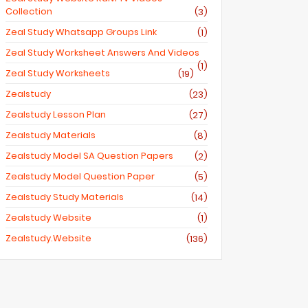
Collection
(3)
Zeal Study Whatsapp Groups Link
(1)
Zeal Study Worksheet Answers And Videos
(1)
Zeal Study Worksheets
(19)
Zealstudy
(23)
Zealstudy Lesson Plan
(27)
Zealstudy Materials
(8)
Zealstudy Model SA Question Papers
(2)
Zealstudy Model Question Paper
(5)
Zealstudy Study Materials
(14)
Zealstudy Website
(1)
Zealstudy.website
(136)