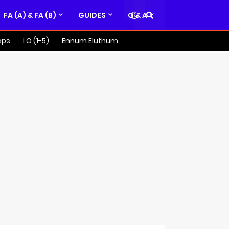
FA (A) & FA (B)
GUIDES
Q & A
aps
LO (1-5)
Ennum Eluthum