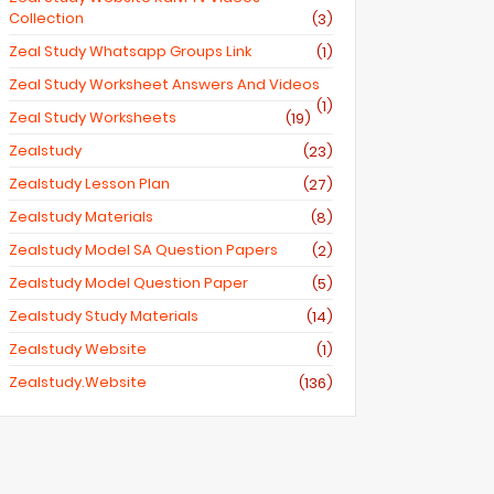
Collection
(3)
Zeal Study Whatsapp Groups Link
(1)
Zeal Study Worksheet Answers And Videos
(1)
Zeal Study Worksheets
(19)
Zealstudy
(23)
Zealstudy Lesson Plan
(27)
Zealstudy Materials
(8)
Zealstudy Model SA Question Papers
(2)
Zealstudy Model Question Paper
(5)
Zealstudy Study Materials
(14)
Zealstudy Website
(1)
Zealstudy.website
(136)