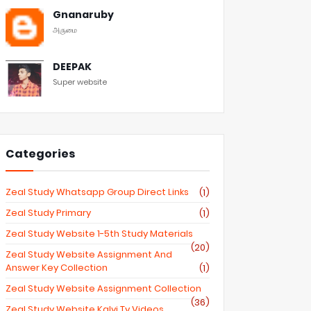
Gnanaruby
அருமை
DEEPAK
Super website
Categories
Zeal Study Whatsapp Group Direct Links
(1)
Zeal Study Primary
(1)
Zeal Study Website 1-5th Study Materials
(20)
Zeal Study Website Assignment And
Answer Key Collection
(1)
Zeal Study Website Assignment Collection
(36)
Zeal Study Website Kalvi Tv Videos