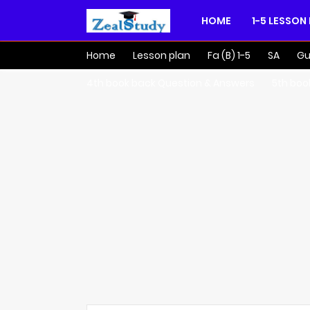
HOME
1-5 LESSON
Home
Lesson plan
Fa (B) 1-5
SA
Gu
4th book back Question & Answers
5th boo