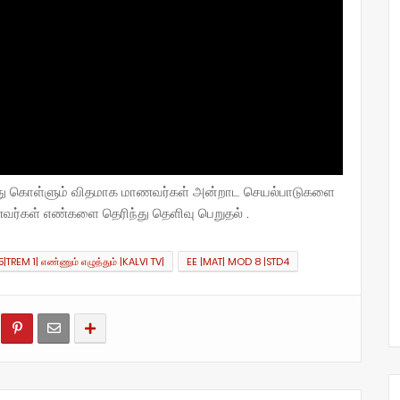
்து கொள்ளும் விதமாக மாணவர்கள் அன்றாட செயல்பாடுகளை
வர்கள் எண்களை தெரிந்து தெளிவு பெறுதல் .
5|TREM 1| எண்ணும் எழுத்தும் |KALVI TV|
EE |MAT| MOD 8 |STD4