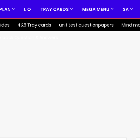
 PLAN
L O
TRAY CARDS
MEGA MENU
SA
ides
4&5 Tray cards
unit test questionpapers
Mind m
k back Question & Answers