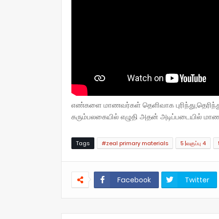
எண்களை மாணவர்கள் தெளிவாக புரிந்து,தெரிந
கரும்பலகையில் எழுதி அதன் அடிப்படையில் மாண
Tags
#zeal primary materials
5 |வகுப்பு 4
Facebook
Twitter